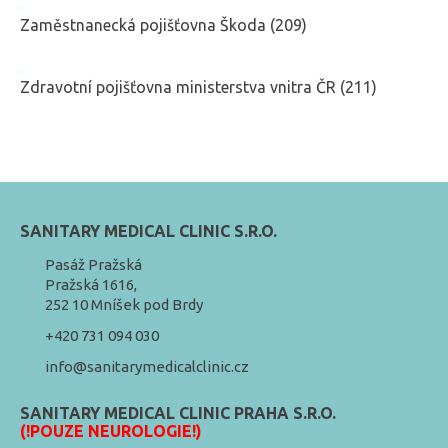
Zaměstnanecká pojišťovna Škoda (209)
Zdravotní pojišťovna ministerstva vnitra ČR (211)
SANITARY MEDICAL CLINIC S.R.O.
Pasáž Pražská
Pražská 1616,
252 10 Mníšek pod Brdy
+420 731 094 030
info@sanitarymedicalclinic.cz
SANITARY MEDICAL CLINIC PRAHA S.R.O.
(!POUZE NEUROLOGIE!)