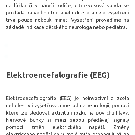
na lůžku či v náručí rodiče, ultrazvuková sonda se
přikládá na velkou fontanelu dítěte a celé vyšetření
trvá pouze několik minut. Vyšetření provádíme na
základě indikace dětského neurologa nebo pediatra.
Elektroencefalografie (EEG)
Elektroencefalografie (EEG) je neinvazivní a zcela
nebolestivá vyšetřovací metoda v neurologii, pomocí
které lze sledovat aktivitu mozku na povrchu hlavy.
Nervové buňky si mezi sebou předávají signály
pomocí změn elektrického napětí. Změny
elektrického napětí se v malé míře propagují až na