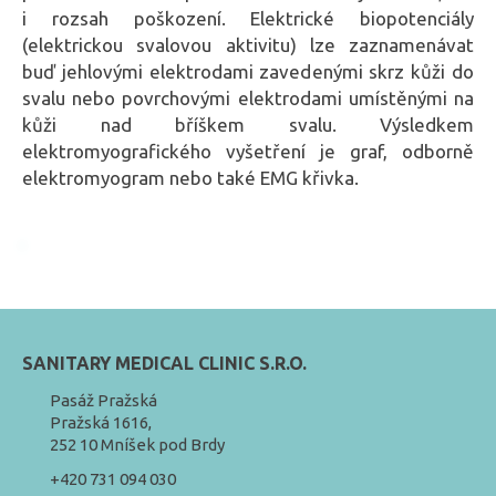
i rozsah poškození. Elektrické biopotenciály
(elektrickou svalovou aktivitu) lze zaznamenávat
buď jehlovými elektrodami zavedenými skrz kůži do
svalu nebo povrchovými elektrodami umístěnými na
kůži nad bříškem svalu. Výsledkem
elektromyografického vyšetření je graf, odborně
elektromyogram nebo také EMG křivka.
SANITARY MEDICAL CLINIC S.R.O.
Pasáž Pražská
Pražská 1616,
252 10 Mníšek pod Brdy
+420 731 094 030