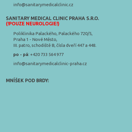
info@sanitarymedicalclinic.cz
SANITARY MEDICAL CLINIC PRAHA S.R.O.
(!POUZE NEUROLOGIE!)
Poliklinika Palackého, Palackého 720/5,
Praha 1 - Nové Město,
III. patro, schodiště B, čísla dveří 447 a 448.
po - pá
: +420 733 564 977
info@sanitarymedicalclinic-praha.cz
MNÍŠEK POD BRDY: