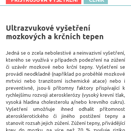
Ultrazvukové vyšetření
mozkových a krčních tepen
Jedná se o zcela nebolestivé a neinvazivní vyšetření,
kterého se využívá v případech podezření na zúžení
či uzávěr mozkové nebo krční tepny. Vyšetření se
provádí neodkladně (například po proběhlé mozkové
mrtvici nebo tranzitorní ischemické atace) nebo i
preventivně, jsou-li přítomny faktory přispívající k
rychlejšímu rozvoji aterosklerózy (vysoký krevní tlak,
vysoká hladina cholesterolu a/nebo krevního cukru).
Vyšetření umožňuje ihned odhalit přítomnost
aterosklerotického či jiného postižení tepny a
stanovit rozsah jejich zúžení. Zúžení tepny, přivádějící
krev do mozku, na více než 70 % zvyšuje riziko